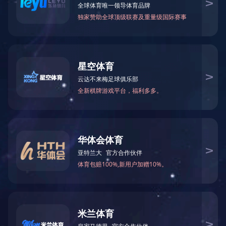
式...
乐竞是中国塑协氟塑料专委会副理事长单位，高新技术企
乐竞(中国)一站式服
业。企业注册资金5000万元，位于河北省深州经济开发区，
务官网
氟塑料行业兴氟沙龙...
南邻307国道与黄石高速公路，东临深州火车站与大广高速
公路，交通便利。 多年来，企业以资本为纽带，以技术为支
乐竞(中国)一站式服
撑，以氟材料开发为主线，先后投资两亿多元建设了深州市
务官网
远征氟塑料有限公司、深州市远征高分子复合材料有限公司
和河北远征环保科技有限公司，形成了一个产品互补、资源
共享，互惠互利，集产品研发、生产制造、销售服务为一体
的产业集群。 企业先后与清华大学、西安交大、上海交大...
组织客户体验深州蜜桃采摘...
推荐产品
查看更多
衡水市委书记新项目开发参观...