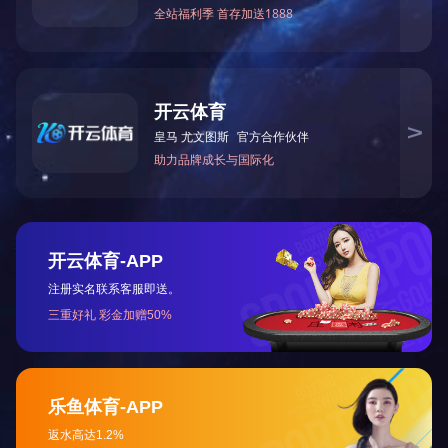
交通运输行业标准《桥梁支座用高分子材料滑板》 送审稿审查会在京召开...
河北省科学院与远征环保科技有限公司能源与环境新材料成果转化基地签约暨揭牌仪式...
核酸检测演练...
氟塑料行业兴氟沙龙...
组织客户体验深州蜜桃采摘...
衡水市委书记新项目开发参观...
消防小组训练...
衡水安全局长参观...
版权所有：乐竞