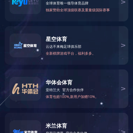
乐竞是中国塑协氟塑料专委会副理事长单位，高新技术企
乐竞(中国)一站式服
业。企业注册资金5000万元，位于河北省深州经济开发区，
务官网
交通运输行业标准《桥梁支座用高分子材料
南邻307国道与黄石高速公路，东临深州火车站与大广高速
公路，交通便利。 多年来，企业以资本为纽带，以技术为支
乐竞(中国)一站式服
撑，以氟材料开发为主线，先后投资两亿多元建设了深州市
滑板》 送审稿审查会在京召开...
务官网
远征氟塑料有限公司、深州市远征高分子复合材料有限公司
和河北远征环保科技有限公司，形成了一个产品互补、资源
共享，互惠互利，集产品研发、生产制造、销售服务为一体
的产业集群。 企业先后与清华大学、西安交大、上海交大...
河北省科学院与远征环保科技有限公司能源
推荐产品
查看更多
与环境新材料成果转化基地签约暨揭牌仪
式...
氟塑料行业兴氟沙龙...